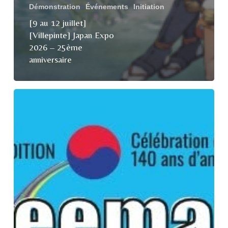
Démonstration
Événements
Initiation
[9 au 12 juillet]
[Villepinte] Japan Expo
2026 – 25ème
anniversaire
[Paris]
[4-
5
Juillet]
Heemang
Festival