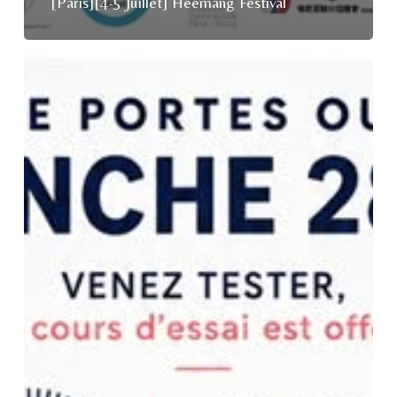
[Paris][4-5 Juillet] Heemang Festival
[Vincennes]
[28
Juin]
Portes
ouvertes
au
Cercle
Tissier