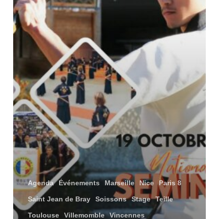
Agenda
Événements
Marseille
Nice
Paris 8
Saint Jean de Bray
Soissons
Stage
Teille
Toulouse
Villemomble
Vincennes