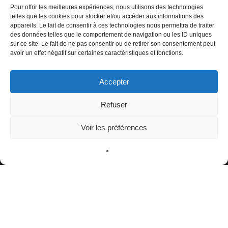
Pour offrir les meilleures expériences, nous utilisons des technologies
telles que les cookies pour stocker et/ou accéder aux informations des
appareils. Le fait de consentir à ces technologies nous permettra de traiter
des données telles que le comportement de navigation ou les ID uniques
NAVIGATION
sur ce site. Le fait de ne pas consentir ou de retirer son consentement peut
avoir un effet négatif sur certaines caractéristiques et fonctions.
Accueil
L’art martial
Accepter
Nos écoles en France
Refuser
Notre fédération
Notre organisation
Voir les préférences
Actualités
Événements
Contact
ADRESSE
France Haidong Gumdo