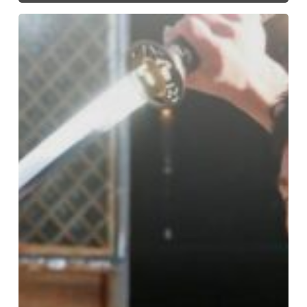
[19/10/2024]
EU
–
Open
seminar
Master
Han
&
Master
Corne