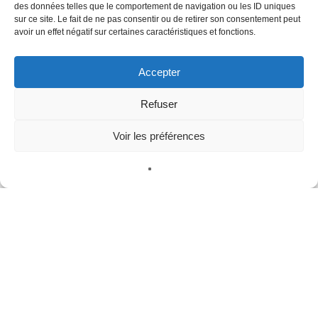
des données telles que le comportement de navigation ou les ID uniques
sur ce site. Le fait de ne pas consentir ou de retirer son consentement peut
avoir un effet négatif sur certaines caractéristiques et fonctions.
Accepter
Refuser
Voir les préférences
Événements
Marseille
Nice
Paris 8
Saint Jean de Bray
Soissons
Teille
Toulouse
Villemomble
Vincennes