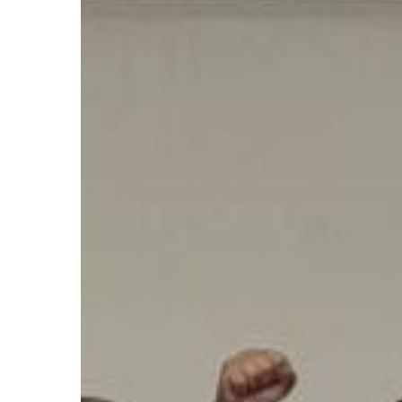
Mézières]
Stage
découverte
avec
Maître
Perrot