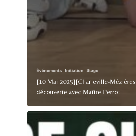
Événements
Initiation
Stage
[10 Mai 2025][Charleville-Mézières
découverte avec Maître Perrot
[26
avril
2025]