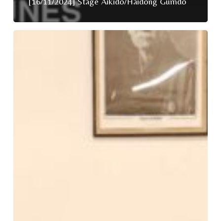
[16/11/2024] Stage Aikido/Haidong Gumdo
[22/10/2024]Commission
des
pratiquantes