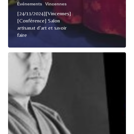
Événements
Vincennes
[24/11/2024][Vincennes]
[Conférence] Salon
artisanat d’art et savoir
faire
[16/11/2024]
Stage
Aikido/Haidong
Gumdo