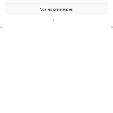
Voir les préférences
Commission des pratiquantes
Événements
Toulouse
Villemomble
Vincennes
[22/10/2024]Commission des pratiquantes
[19/10/2024]
EU