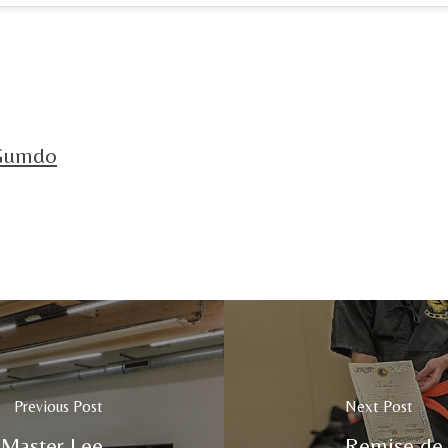
 Gumdo
Previous Post
Next Post
 Master Lee
Remise de g