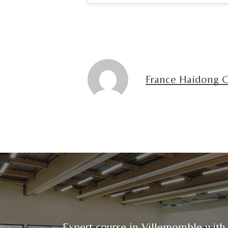
France Haidong
Expert course in Villemomble with