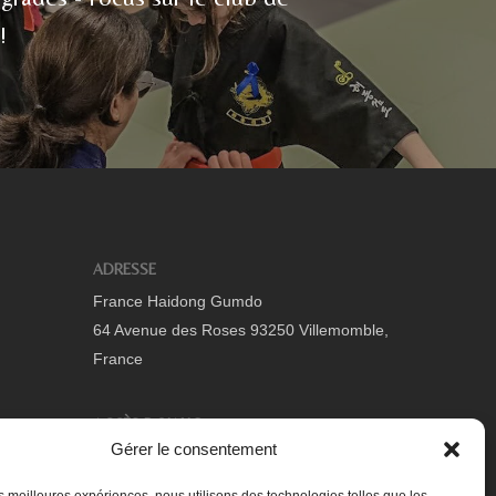
!
ADRESSE
France Haidong Gumdo
64 Avenue des Roses 93250 Villemomble,
France
ACCÈS DOJANG
Gérer le consentement
Se connecter