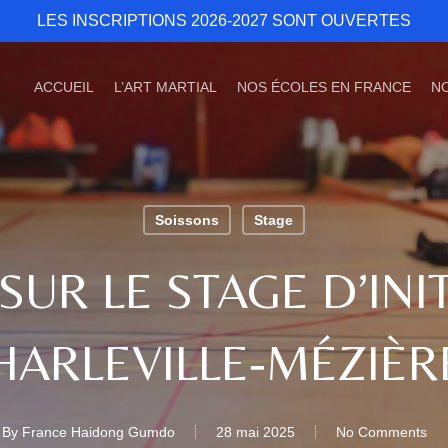
LES INSCRIPTIONS 2026-2027 SONT OUVERTES
ACCUEIL
L’ART MARTIAL
NOS ÉCOLES EN FRANCE
N
Soissons
Stage
UR LE STAGE D’INI
HARLEVILLE‑MÉZIÈR
By
France Haidong Gumdo
28 mai 2025
No Comments