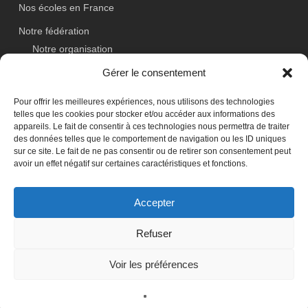
Nos écoles en France
Notre fédération
Notre organisation
Gérer le consentement
Actualités
Événements
Pour offrir les meilleures expériences, nous utilisons des technologies
telles que les cookies pour stocker et/ou accéder aux informations des
Contact
appareils. Le fait de consentir à ces technologies nous permettra de traiter
des données telles que le comportement de navigation ou les ID uniques
sur ce site. Le fait de ne pas consentir ou de retirer son consentement peut
avoir un effet négatif sur certaines caractéristiques et fonctions.
ADRESSE
France Haidong Gumdo
Accepter
64 Avenue des Roses 93250 Villemomble, France
Refuser
ACCÈS DOJANG
Se connecter
Voir les préférences