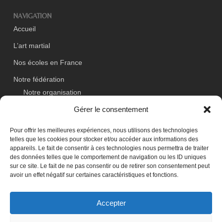
NAVIGATION
Accueil
L’art martial
Nos écoles en France
Notre fédération
Notre organisation
Gérer le consentement
Actualités
Événements
Pour offrir les meilleures expériences, nous utilisons des technologies
telles que les cookies pour stocker et/ou accéder aux informations des
Contact
appareils. Le fait de consentir à ces technologies nous permettra de traiter
des données telles que le comportement de navigation ou les ID uniques
sur ce site. Le fait de ne pas consentir ou de retirer son consentement peut
avoir un effet négatif sur certaines caractéristiques et fonctions.
ADRESSE
France Haidong Gumdo
Accepter
64 Avenue des Roses 93250 Villemomble, France